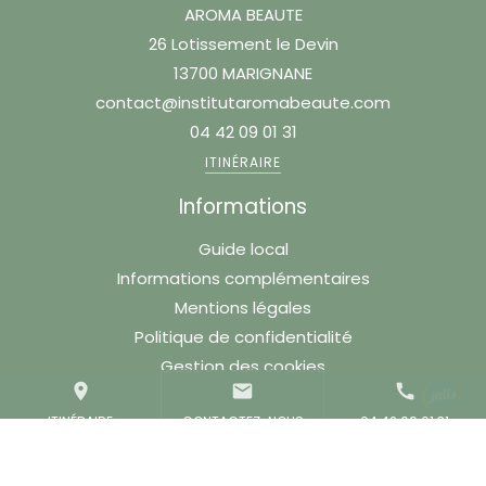
AROMA BEAUTE
26 Lotissement le Devin
13700 MARIGNANE
contact@institutaromabeaute.com
04 42 09 01 31
ITINÉRAIRE
Informations
Guide local
Informations complémentaires
Mentions légales
Politique de confidentialité
Gestion des cookies
place
mail
call
ITINÉRAIRE
CONTACTEZ-NOUS
04 42 09 01 31